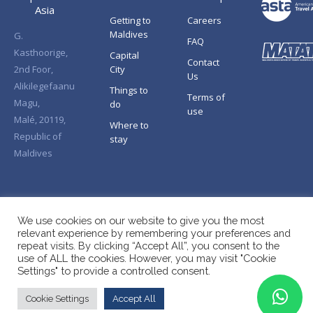
Asia
Getting to
Careers
Maldives
G.
FAQ
Kasthoorige,
Capital
Contact
2nd Foor,
City
Us
Alikilegefaanu
Things to
Terms of
Magu,
do
use
Malé, 20119,
Where to
Republic of
stay
Maldives
We use cookies on our website to give you the most
relevant experience by remembering your preferences and
repeat visits. By clicking “Accept All”, you consent to the
use of ALL the cookies. However, you may visit "Cookie
Settings" to provide a controlled consent.
Cookie Settings
Accept All
Copyright © Splendid Asia 2026. All Rights Reserved.